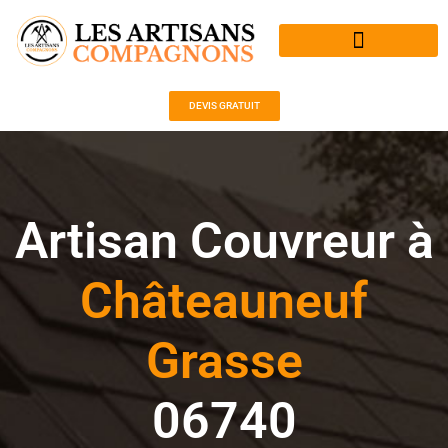
Aller
au
contenu
DEVIS GRATUIT
Artisan Couvreur à
Châteauneuf
Grasse
06740